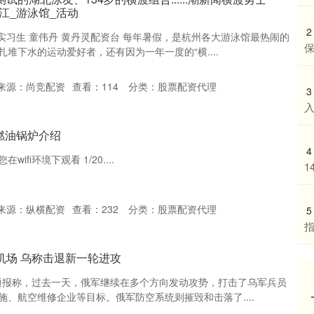
江_游泳馆_活动
2
 实习生 童伟丹 黄丹灵配资台 每年暑假，是杭州各大游泳馆最热闹的
堆下水的运动爱好者，还有因为一年一度的“横....
来源：尚竞配资
查看：
114
分类：
股票配资代理
3
入
用燃油锅炉介绍
4
fi环境下观看 1/20....
1
来源：纵横配资
查看：
232
分类：
股票配资代理
5
指
机场 乌称击退新一轮进攻
日通报称，过去一天，俄军继续在多个方向发动攻势，打击了乌军兵员
、航空维修企业等目标。俄军防空系统则摧毁和击落了....