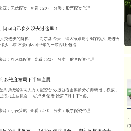
来源：无优配资
查看：
207
分类：
股票配资代理
，问问自己多久没去过这里了——
籍是人类进步的阶梯” ——高尔基 今天，请大家跟随小编的镜头 走进石
少儿馆 石景山区图书馆为一馆两址 包括....
来源：可米隆配资
查看：
207
分类：
股票配资代理
券商多维度布局下半年发展
资金共识或聚焦两大方向配资台 炒股就看金麒麟分析师研报，权威，
力主题机会！ ◎卢伊 记者 徐蔚 7月中下旬以....
来源：小麦策略
查看：
240
分类：
股票配资代理
1
现
试的湖北泳友、134岁的横渡组合......潮新闻横渡勇士