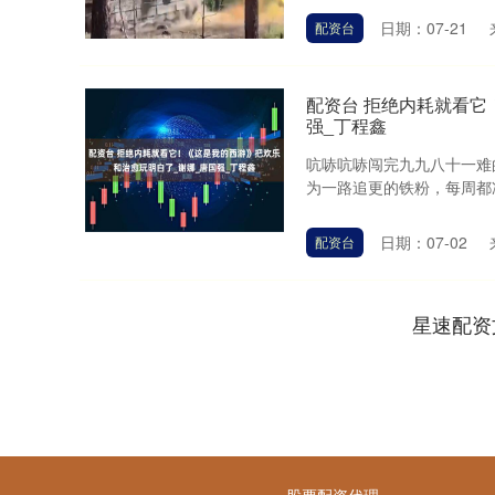
日期：07-21
配资台
配资台 拒绝内耗就看它
强_丁程鑫
吭哧吭哧闯完九九八十一难
为一路追更的铁粉，每周都准
日期：07-02
配资台
星速配资