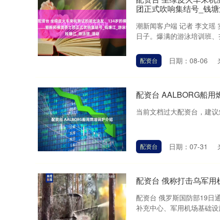
团正式吹响集结号_钱塘
潮新闻客户端 记者 李文瑶
日子。爆满的游泳培训班、扎
日期：08-06
配资台
配资台 AALBORG船
当前文档过大配资台，建议您在wi
日期：07-31
配资台
配资台 俄称打击乌军用
配资台 俄罗斯国防部19
补充中心、军用机场基础设施