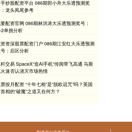
新手炒股配资平台 086期郭小舟大乐透预测奖
号：龙头凤尾参考
我要配资官网 086期林洪涛大乐透预测奖号：
+2单挑分析
配资资深股票配资门户 086期江安红大乐透预测
奖号：后区分析
杆交易 SpaceX“造AI手机”传闻带飞高通 马斯
克火速否认浇灭市场热情
票按月配资 “十年七相”是“脱欧诅咒”吗？英国
新首相的“破魔”之道又在何方？