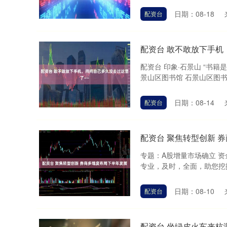
日期：08-18
配资台
配资台 敢不敢放下手机
配资台 印象·石景山 “书
景山区图书馆 石景山区图书馆
日期：08-14
配资台
配资台 聚焦转型创新 
专题：A股增量市场确立 
专业，及时，全面，助您挖掘潜
日期：08-10
配资台
配资台 坐绿皮火车来杭测