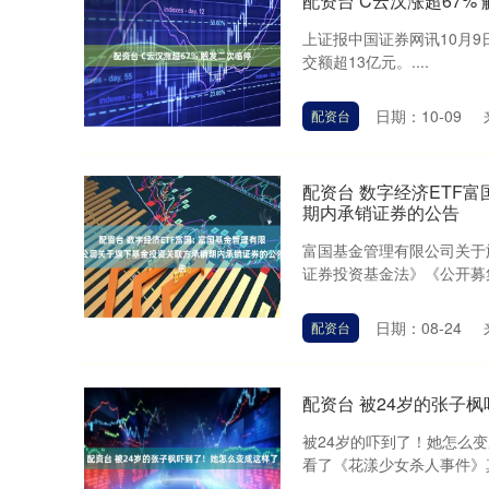
配资台 C云汉涨超67%
上证报中国证券网讯10月9
交额超13亿元。....
日期：10-09
配资台
配资台 数字经济ETF
期内承销证券的公告
富国基金管理有限公司关于
证券投资基金法》《公开募集
日期：08-24
配资台
配资台 被24岁的张子
被24岁的吓到了！她怎么变
看了《花漾少女杀人事件》真的