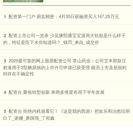
​配资第一门户 易实精密：4月30日获融资买入147.25万元
1
​配资上市公司一览表 少见康熙通宝宝源局大轮胎是什么样子
2
的，特征是臣下水你知道吗？_钱币_来自_成交价
​2025最可靠的网上股票配资公司 常山药业：公司艾本那肽注
3
射液用于2型糖尿病的上市许可申请已获受理 能否上市及获批时
间存在不确定性
​配资台 聚焦转型创新 券商多维度布局下半年发展
4
​配资台 拒绝内耗就看它！《这是我的西游》把欢乐和治愈玩明
5
白了_谢娜_唐国强_丁程鑫